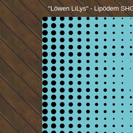
"Löwen LiLys" - Lipödem SH