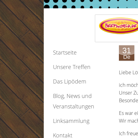
31
Startseite
De
Unsere Treffen
Liebe Lö
Das Lipödem
ich möch
Unser Zu
Blog, News und
Besonde
Veranstaltungen
Es war 
Linksammlung
Wir mach
Ich freu
Kontakt