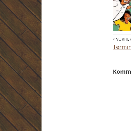
« VORHER
Termi
Komm