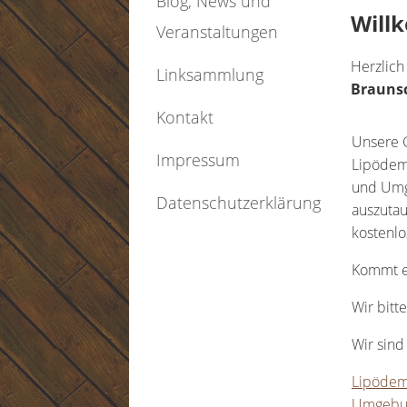
Blog, News und
Will
Veranstaltungen
Herzlic
Linksammlung
Brauns
Kontakt
Unsere 
Impressum
Lipödem
und Umge
Datenschutzerklärung
auszutau
kostenlo
Kommt ei
Wir bitt
Wir sind
Lipödem
Umgebu