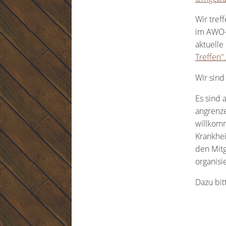
Wir tref
im AWO-
aktuelle
Treffen".
Wir sind
Es sind 
angrenz
willkomm
Krankhei
den Mitg
organisi
Dazu bit