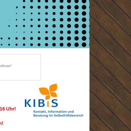
Software!
16 Uhr!
h!