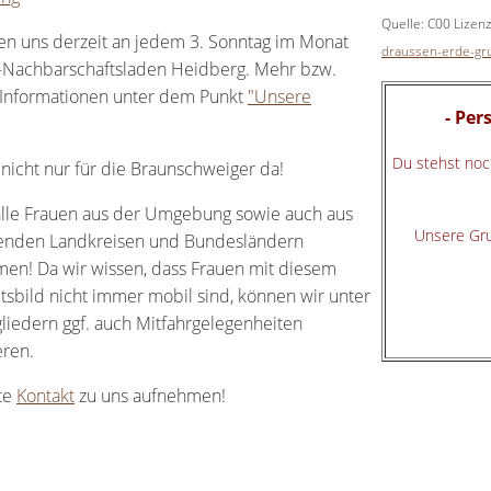
Quelle: C00 Lizen
fen uns derzeit an jedem 3. Sonntag im Monat
draussen-erde-gr
Nachbarschaftsladen Heidberg. Mehr bzw.
 Informationen unter dem Punkt
"Unsere
- Per
Du stehst noc
 nicht nur für die Braunschweiger da!
alle Frauen aus der Umgebung sowie auch aus
Unsere Grup
enden Landkreisen und Bundesländern
en! Da wir wissen, dass Frauen mit diesem
tsbild nicht immer mobil sind, können wir unter
liedern ggf. auch Mitfahrgelegenheiten
eren.
te
Kontakt
zu uns aufnehmen!