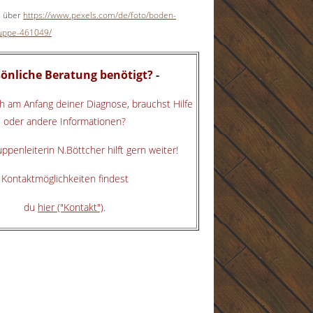
z über
https://www.pexels.com/de/foto/boden-
uppe-461049/
sönliche Beratung benötigt?
-
h am Anfang deiner Diagnose, brauchst Hilfe
oder andere Informationen?
penleiterin N.Böttcher hilft gern weiter!
Kontaktmöglichkeiten findest
du
hier ("Kontakt")
.