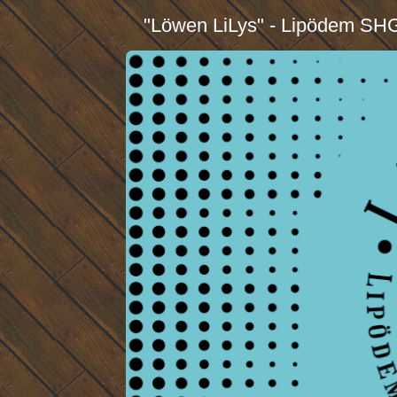
"Löwen LiLys" - Lipödem SH